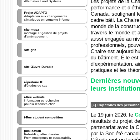
Alternative Food Systems
Projet ADAPTO
Adaptation aux changements
climatiques en contexte informel
site mgpa
montage et gestion de projets
d'aménagement
site grif
site Œuvre Durable
répertoire IF
d'études de cas
i-Rec website
information et recherche
pour la reconstruction
i-Rec student competition
publication
Rebuilding after disaster:
From emergency to sustainability