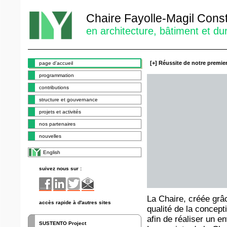
Chaire Fayolle-Magil Const
en architecture, bâtiment et dur
page d'accueil
programmation
contributions
structure et gouvernance
projets et activités
nos partenaires
nouvelles
English
suivez nous sur :
accès rapide à d'autres sites
SUSTENTO Project